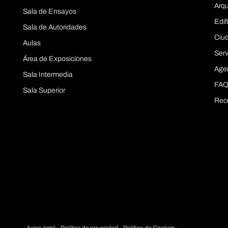
Arqu
Sala de Ensayos
Edif
Sala de Autoridades
Ciu
Aulas
Serv
Área de Exposiciones
Age
Sala Intermedia
FAQ
Sala Superior
Rec
Aviso legal
·
Política de privacidad
· Política de Cookies ·