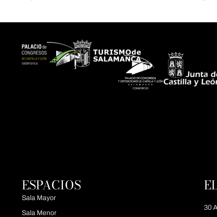
ESPACIOS
E
Sala Mayor
30 A
Sala Menor