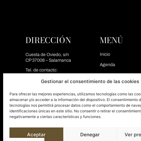
DIRECCIÓN
MENÚ
Inicio
Cuesta de Oviedo, s/n
CP 37008 – Salamanca
Agenda
Tel. de contacto:
Servicios
+34 923 265 151
Gestionar el consentimiento de las cookies
Mail de contacto:
El Palacio
info@palaciosalamanca.es
Para ofrecer las mejores experiencias, utilizamos tecnologías como las coo
Espacios
almacenar y/o acceder a la información del dispositivo. El consentimiento 
tecnologías nos permitirá procesar datos como el comportamiento de nave
Blog
identificaciones únicas en este sitio. No consentir o retirar el consentimien
negativamente a ciertas características y funciones.
Contacto
Aceptar
Denegar
Ver pr