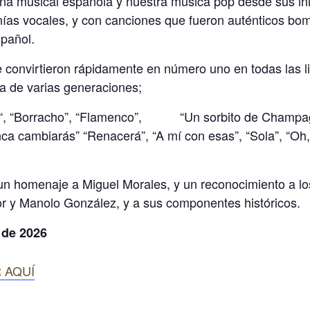
na musical española y nuestra música pop desde sus ini
nías vocales, y con canciones que fueron auténticos bo
pañol.
 convirtieron rápidamente en número uno en todas las lis
da de varias generaciones;
Lola“, “Borracho”, “Flamenco”, “Un sorbito de Champag
Nunca cambiarás” “Renacerá”, “A mí con esas”, “Sola”, “
 un homenaje a Miguel Morales, y un reconocimiento a l
r y Manolo González, y a sus componentes históricos.
 de 2026
 AQUÍ