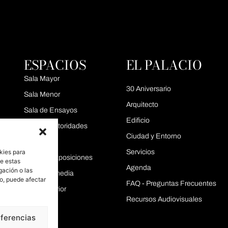
ESPACIOS
EL PALACIO
Sala Mayor
30 Aniversario
Sala Menor
Arquitecto
Sala de Ensayos
Edificio
Sala de Autoridades
Ciudad y Entorno
Aulas
kies para
Servicios
Área de Exposiciones
de estas
Agenda
gación o las
Sala Intermedia
to, puede afectar
FAQ - Preguntas Frecuentes
Sala Superior
Recursos Audiovisuales
eferencias