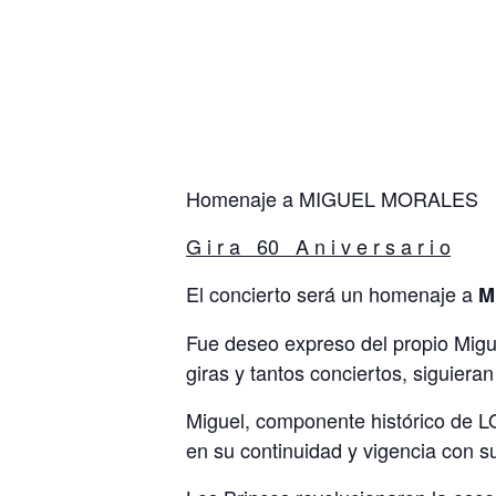
Homenaje a MIGUEL MORALES
G i r a 60 A n i v e r s a r i o
El concierto será un homenaje a
M
Fue deseo expreso del propio Migue
giras y tantos conciertos, siguiera
Miguel, componente histórico de LO
en su continuidad y vigencia con su