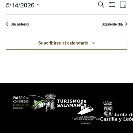
Navegación
Nav
5/14/2026
Buscar
Día
De
De
Mostrar Filtro
Selecciona
Búsqueda
Vis
la
fecha.
Y
De
Día anterior
Siguiente día
Vistas
Eve
De
Eventos
Suscribirse al calendario