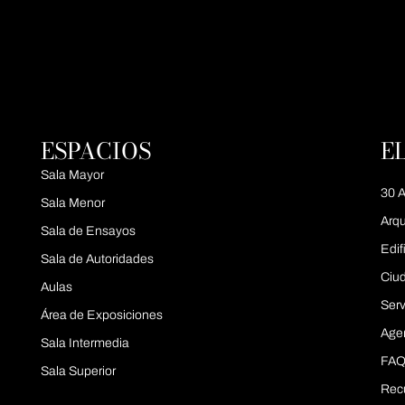
ESPACIOS
E
Sala Mayor
30 A
Sala Menor
Arqu
Sala de Ensayos
Edif
Sala de Autoridades
Ciu
Aulas
Serv
Área de Exposiciones
Age
Sala Intermedia
FAQ
Sala Superior
Rec