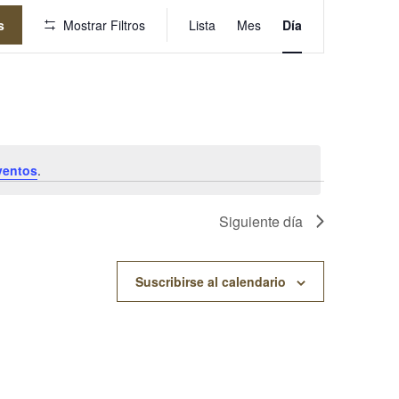
Navegaci
s
Mostrar Filtros
Lista
Mes
Día
De
Vistas
De
Evento
ventos
.
Siguiente día
Suscribirse al calendario