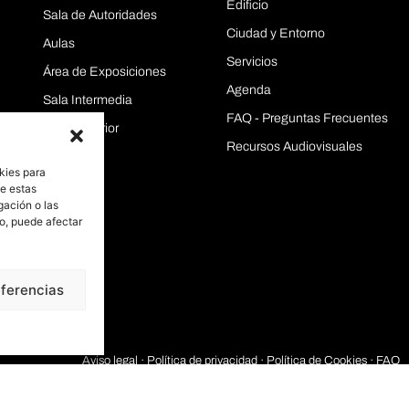
Edificio
Sala de Autoridades
Ciudad y Entorno
Aulas
Servicios
Área de Exposiciones
Agenda
Sala Intermedia
FAQ - Preguntas Frecuentes
Sala Superior
Recursos Audiovisuales
kies para
de estas
gación o las
to, puede afectar
eferencias
Aviso legal
·
Política de privacidad
· Política de Cookies ·
FAQ
2026 Palacio de Congresos de Salamanca · Todos los derechos reservados · Di