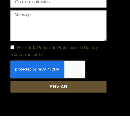
“He leído la
Política de Protección de Datos y
estoy de acuerdo”.
ENVIAR
señado por
Cinco.