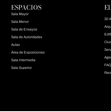
ESPACIOS
E
Sala Mayor
30 A
Sala Menor
Arqu
Sala de Ensayos
Edif
Sala de Autoridades
Ciu
Aulas
Serv
Área de Exposiciones
Age
Sala Intermedia
FAQ
Sala Superior
Rec