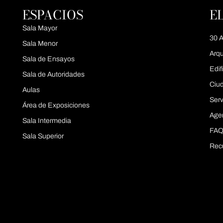
ESPACIOS
E
Sala Mayor
30 A
Sala Menor
Arqu
Sala de Ensayos
Edif
Sala de Autoridades
Ciu
Aulas
Serv
Área de Exposiciones
Age
Sala Intermedia
FAQ
Sala Superior
Rec