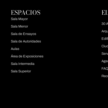
ESPACIOS
E
Sala Mayor
30 A
Sala Menor
Arqu
Sala de Ensayos
Edif
Sala de Autoridades
Ciu
Aulas
Serv
Área de Exposiciones
Age
Sala Intermedia
FAQ
Sala Superior
Rec