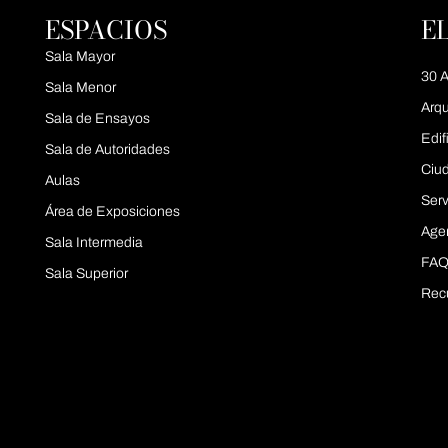
ESPACIOS
E
Sala Mayor
30 A
Sala Menor
Arqu
Sala de Ensayos
Edif
Sala de Autoridades
Ciu
Aulas
Serv
Área de Exposiciones
Age
Sala Intermedia
FAQ
Sala Superior
Rec