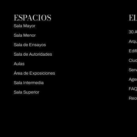
ESPACIOS
E
Sala Mayor
30 A
Sala Menor
Arqu
Sala de Ensayos
Edif
Sala de Autoridades
Ciu
Aulas
Serv
Área de Exposiciones
Age
Sala Intermedia
FAQ
Sala Superior
Rec