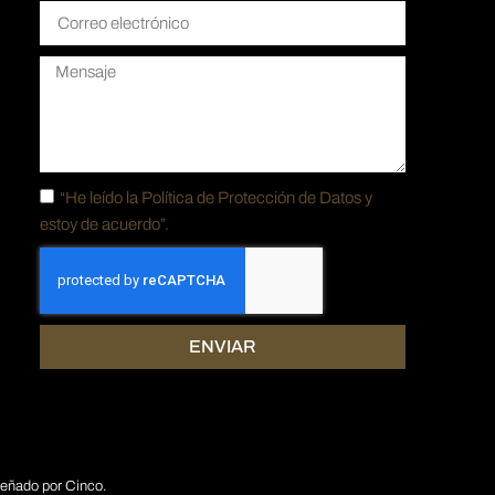
“He leído la
Política de Protección de Datos y
estoy de acuerdo”.
ENVIAR
señado por
Cinco.