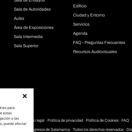
Sala de Ensayos
Edificio
Sala de Autoridades
Ciudad y Entorno
Aulas
Servicios
Área de Exposiciones
Agenda
Sala Intermedia
FAQ - Preguntas Frecuentes
Sala Superior
Recursos Audiovisuales
kies para
de estas
gación o las
Aviso legal
·
Política de privacidad
· Política de Cookies ·
FAQ
to, puede afectar
2026 Palacio de Congresos de Salamanca · Todos los derechos reservados · Di