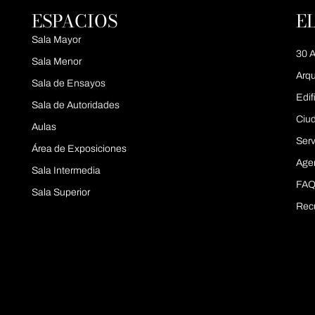
ESPACIOS
E
Sala Mayor
30 A
Sala Menor
Arqu
Sala de Ensayos
Edif
Sala de Autoridades
Ciu
Aulas
Serv
Área de Exposiciones
Age
Sala Intermedia
FAQ
Sala Superior
Rec