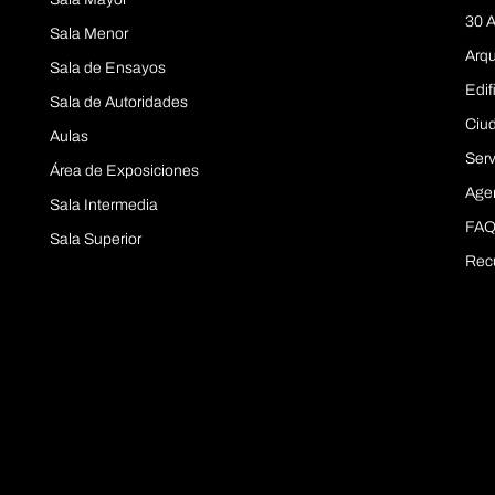
30 A
Sala Menor
Arqu
Sala de Ensayos
Edif
Sala de Autoridades
Ciu
Aulas
Serv
Área de Exposiciones
Age
Sala Intermedia
FAQ
Sala Superior
Rec