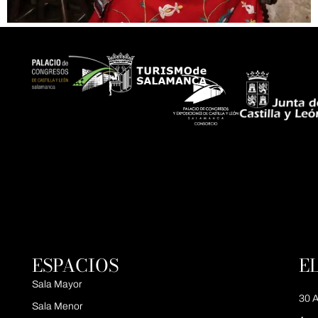
ESPACIOS
E
Sala Mayor
30 A
Sala Menor