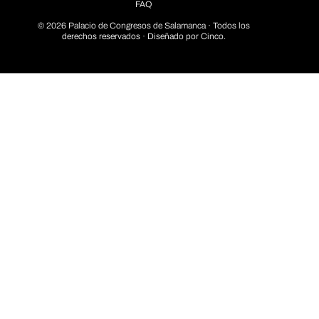
FAQ
© 2026 Palacio de Congresos de Salamanca · Todos los
derechos reservados · Diseñado por
Cinco.