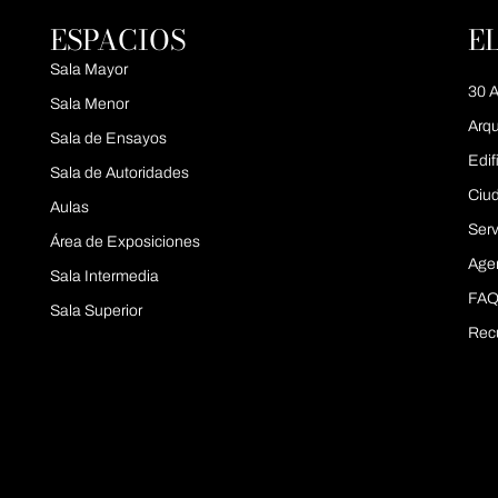
ESPACIOS
E
Sala Mayor
30 A
Sala Menor
Arqu
Sala de Ensayos
Edif
Sala de Autoridades
Ciu
Aulas
Serv
Área de Exposiciones
Age
Sala Intermedia
FAQ
Sala Superior
Rec