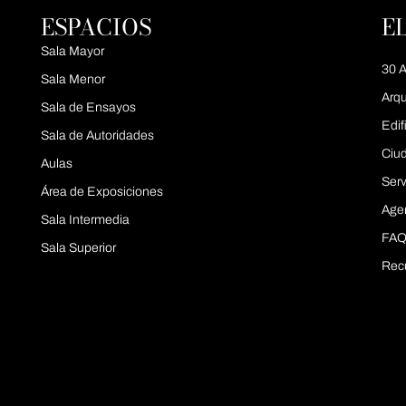
ESPACIOS
E
Sala Mayor
30 A
Sala Menor
Arqu
Sala de Ensayos
Edif
Sala de Autoridades
Ciu
Aulas
Serv
Área de Exposiciones
Age
Sala Intermedia
FAQ
Sala Superior
Rec