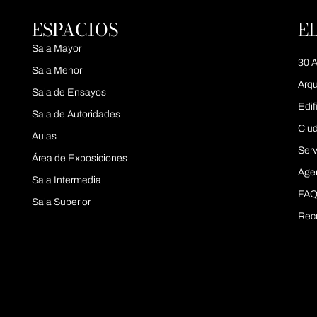
ESPACIOS
E
Sala Mayor
30 A
Sala Menor
Arqu
Sala de Ensayos
Edif
Sala de Autoridades
Ciu
Aulas
Serv
Área de Exposiciones
Age
Sala Intermedia
FAQ
Sala Superior
Rec