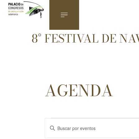
8° FESTIVAL DE N
Navegación
Introduce
la
De
palabra