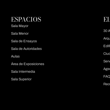
ESPACIOS
E
Sala Mayor
30 A
Sala Menor
Arqu
Sala de Ensayos
Edif
Sala de Autoridades
Ciu
Aulas
Serv
Área de Exposiciones
Age
Sala Intermedia
FAQ
Sala Superior
Rec