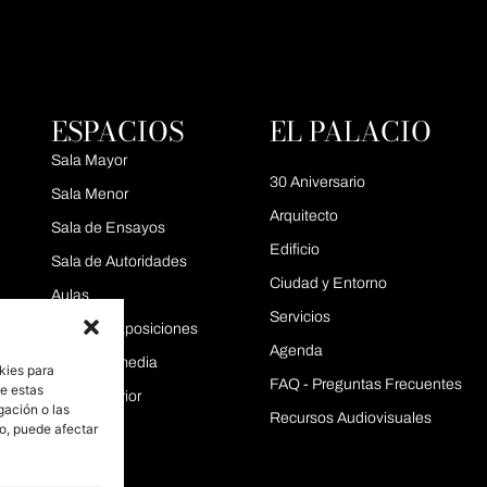
ESPACIOS
EL PALACIO
Sala Mayor
30 Aniversario
Sala Menor
Arquitecto
Sala de Ensayos
Edificio
Sala de Autoridades
Ciudad y Entorno
Aulas
Servicios
Área de Exposiciones
Agenda
Sala Intermedia
kies para
FAQ - Preguntas Frecuentes
de estas
Sala Superior
gación o las
Recursos Audiovisuales
to, puede afectar