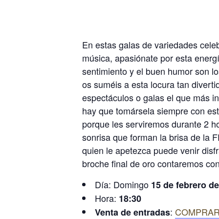
En estas galas de variedades celeb
música, apasiónate por esta energí
sentimiento y el buen humor son los
os suméis a esta locura tan diverti
espectáculos o galas el que más in
hay que tomársela siempre con es
porque les serviremos durante 2 ho
sonrisa que forman la brisa de l
quien le apetezca puede venir disf
broche final de oro contaremos con
Día: Domingo
15 de febrero d
Hora:
18:30
:
COMPRAR
Venta de entradas