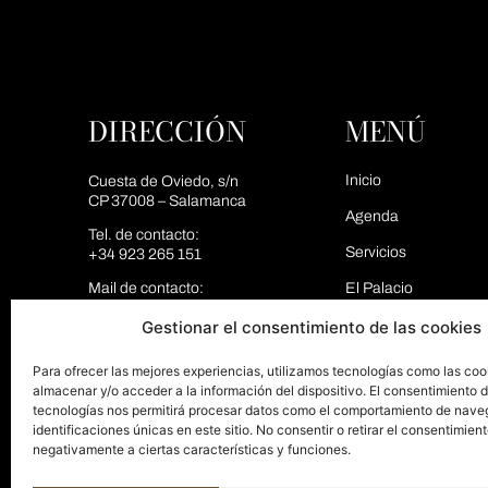
DIRECCIÓN
MENÚ
Inicio
Cuesta de Oviedo, s/n
CP 37008 – Salamanca
Agenda
Tel. de contacto:
Servicios
+34 923 265 151
Mail de contacto:
El Palacio
info@palaciosalamanca.es
Espacios
Gestionar el consentimiento de las cookies
Blog
Para ofrecer las mejores experiencias, utilizamos tecnologías como las coo
almacenar y/o acceder a la información del dispositivo. El consentimiento 
Contacto
tecnologías nos permitirá procesar datos como el comportamiento de nave
identificaciones únicas en este sitio. No consentir o retirar el consentimien
negativamente a ciertas características y funciones.