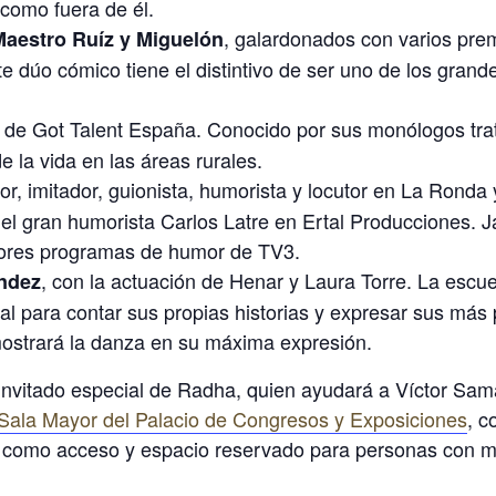
 como fuera de él.
, galardonados con varios pre
Maestro Ruíz y Miguelón
e dúo cómico tiene el distintivo de ser uno de los gran
ta de Got Talent España. Conocido por sus monólogos tr
 la vida en las áreas rurales.
or, imitador, guionista, humorista y locutor en La Rond
el gran humorista Carlos Latre en Ertal Producciones. 
jores programas de humor de TV3.
, con la actuación de Henar y Laura Torre. La escue
ández
l para contar sus propias historias y expresar sus más p
mostrará la danza en su máxima expresión.
nvitado especial de Radha, quien ayudará a Víctor Sam
Sala Mayor del Palacio de Congresos y Exposiciones
, c
 como acceso y espacio reservado para personas con mo