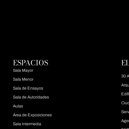
ESPACIOS
E
Sala Mayor
30 A
Sala Menor
Arqu
Sala de Ensayos
Edif
Sala de Autoridades
Ciu
Aulas
Serv
Área de Exposiciones
Age
Sala Intermedia