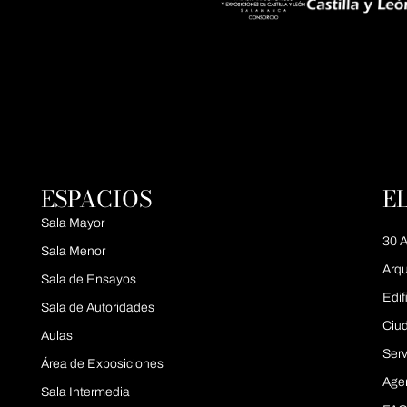
ESPACIOS
E
Sala Mayor
30 A
Sala Menor
Arqu
Sala de Ensayos
Edif
Sala de Autoridades
Ciu
Aulas
Serv
Área de Exposiciones
Age
Sala Intermedia