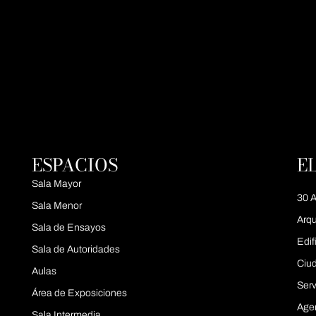
ESPACIOS
E
Sala Mayor
30 A
Sala Menor
Arqu
Sala de Ensayos
Edif
Sala de Autoridades
Ciu
Aulas
Serv
Área de Exposiciones
Age
Sala Intermedia