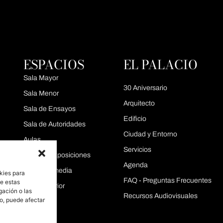
ESPACIOS
EL PALACIO
Sala Mayor
30 Aniversario
Sala Menor
Arquitecto
Sala de Ensayos
Edificio
Sala de Autoridades
Ciudad y Entorno
Aulas
Servicios
Área de Exposiciones
Agenda
Sala Intermedia
kies para
FAQ - Preguntas Frecuentes
de estas
Sala Superior
gación o las
Recursos Audiovisuales
to, puede afectar