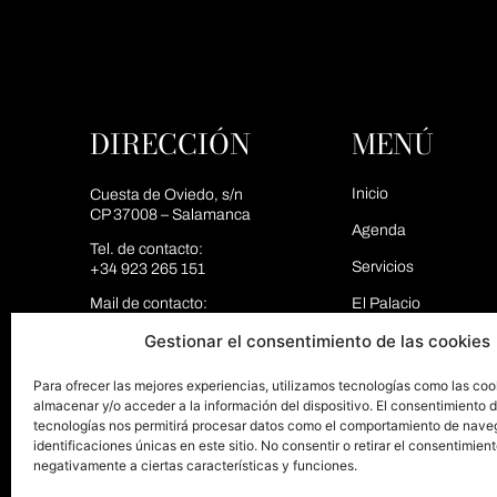
DIRECCIÓN
MENÚ
Inicio
Cuesta de Oviedo, s/n
CP 37008 – Salamanca
Agenda
Tel. de contacto:
Servicios
+34 923 265 151
Mail de contacto:
El Palacio
info@palaciosalamanca.es
Gestionar el consentimiento de las cookies
Espacios
Blog
Para ofrecer las mejores experiencias, utilizamos tecnologías como las coo
almacenar y/o acceder a la información del dispositivo. El consentimiento 
Contacto
tecnologías nos permitirá procesar datos como el comportamiento de nave
identificaciones únicas en este sitio. No consentir o retirar el consentimien
negativamente a ciertas características y funciones.