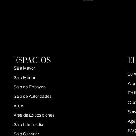
ESPACIOS
E
Sala Mayor
30 A
Sala Menor
Arqu
Sala de Ensayos
Edif
Sala de Autoridades
Ciu
Aulas
Serv
Área de Exposiciones
Age
Sala Intermedia
FAQ
Sala Superior