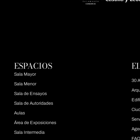
ESPACIOS
E
Sala Mayor
30 A
Sala Menor
Arqu
Sala de Ensayos
Edif
Sala de Autoridades
Ciu
Aulas
Serv
Área de Exposiciones
Age
Sala Intermedia
FAQ