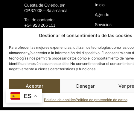
Inicio
Cuesta de Oviedo, s/n
CP 37008 – Salamanca
Agenda
Tel. de contacto:
Servicios
+34 923 265 151
Mail de contacto:
El Palacio
Gestionar el consentimiento de las cookies
info@palaciosalamanca.es
Espacios
Para ofrecer las mejores experiencias, utilizamos tecnologías como las coo
almacenar y/o acceder a la información del dispositivo. El consentimiento 
Blog
tecnologías nos permitirá procesar datos como el comportamiento de nave
identificaciones únicas en este sitio. No consentir o retirar el consentimien
Contacto
negativamente a ciertas características y funciones.
Aceptar
Denegar
Ver pr
ES
Política de cookies
Política de protección de datos