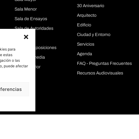
30 Aniversario
Sala Menor
Arquitecto
Sala de Ensayos
Edificio
Sala de Autoridades
Ciudad y Entorno
Aulas
Servicios
Área de Exposiciones
kies para
Agenda
de estas
Sala Intermedia
gación o las
FAQ - Preguntas Frecuentes
to, puede afectar
Sala Superior
Recursos Audiovisuales
eferencias