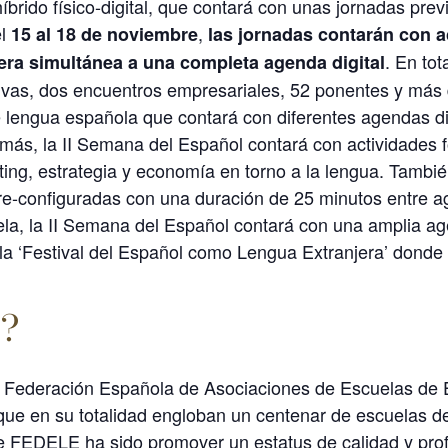
híbrido físico-digital, que contará con unas jornadas pre
el
,
15 al 18 de noviembre
las jornadas contarán con a
. En to
ra simultánea a una completa agenda digital
tivas, dos encuentros empresariales, 52 ponentes y más 
 lengua española que contará con diferentes agendas d
demás, la II Semana del Español contará con actividades 
ng, estrategia y economía en torno a la lengua. También
re-configuradas con una duración de 25 minutos entre ag
la, la II Semana del Español contará con una amplia age
a ‘Festival del Español como Lengua Extranjera’ donde s
?
 Federación Española de Asociaciones de Escuelas de E
que en su totalidad engloban un centenar de escuelas d
de FEDELE ha sido promover un estatus de calidad y pro