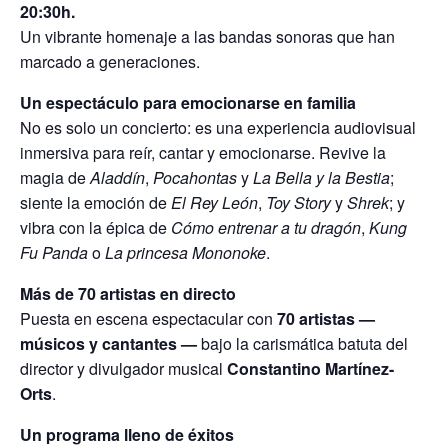
20:30h.
Un vibrante homenaje a las bandas sonoras que han
marcado a generaciones.
Un espectáculo para emocionarse en familia
No es solo un concierto: es una experiencia audiovisual
inmersiva para reír, cantar y emocionarse. Revive la
magia de
Aladdín
,
Pocahontas
y
La Bella y la Bestia
;
siente la emoción de
El Rey León
,
Toy Story
y
Shrek
; y
vibra con la épica de
Cómo entrenar a tu dragón
,
Kung
Fu Panda
o
La princesa Mononoke
.
Más de 70 artistas en directo
Puesta en escena espectacular con
70 artistas —
músicos y cantantes —
bajo la carismática batuta del
director y divulgador musical
Constantino Martínez-
Orts
.
Un programa lleno de éxitos