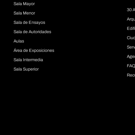
Sala Mayor
30 A
Sala Menor
Arqu
Sala de Ensayos
Edif
Sala de Autoridades
Ciu
Aulas
Serv
Área de Exposiciones
Age
Sala Intermedia
FAQ
Sala Superior
Rec