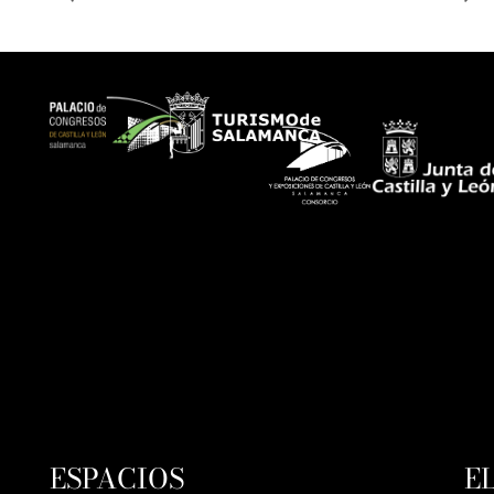
ESPACIOS
E