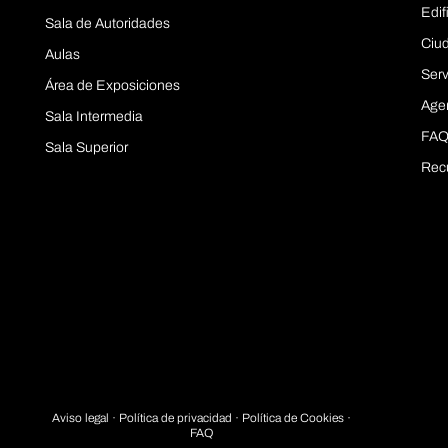
Edif
Sala de Autoridades
Ciu
Aulas
Serv
Área de Exposiciones
Age
Sala Intermedia
FAQ
Sala Superior
Rec
Aviso legal
·
Política de privacidad
· Política de Cookies ·
FAQ