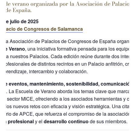
a de verano organizada por la Asociación de Palacios 
s de España.
0 de julio de 2025
Palacio de Congresos de Salamanca
9 la Asociación de Palacios de Congresos de España organiz
 de Verano
, una iniciativa formativa pensada para los equipo
da a nuestros Palacios.
Cada edición reúne durante dos intens
 profesionales de distintos recintos en un Palacio anfitrión, cre
 aprendizaje, intercambio y colaboración.
 de eventos, mantenimiento, sostenibilidad, comunicación,
ón
… La Escuela de Verano aborda los temas clave que marcan 
del sector MICE, ofreciendo a los asociados herramientas y co
tar los nuevos retos con eficacia y visión estratégica. Una cita 
ndario de APCE, que refuerza el compromiso de la asociación 
cia profesional
y el
desarrollo continuo
de sus miembros.