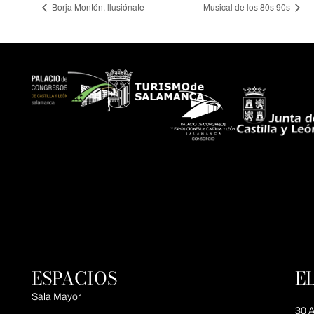
Borja Montón, llusiónate
Musical de los 80s 90s
ESPACIOS
E
Sala Mayor
30 A