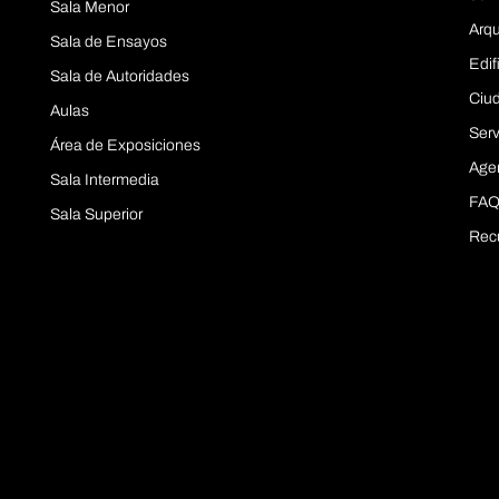
Sala Menor
Arqu
Sala de Ensayos
Edif
Sala de Autoridades
Ciu
Aulas
Serv
Área de Exposiciones
Age
Sala Intermedia
FAQ
Sala Superior
Rec