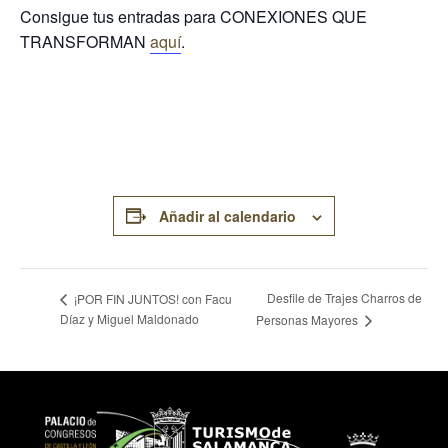
Consigue tus entradas para CONEXIONES QUE
TRANSFORMAN
aquí
.
Añadir al calendario
Desfile de Trajes Charros de
¡POR FIN JUNTOS! con Facu
Díaz y Miguel Maldonado
Personas Mayores