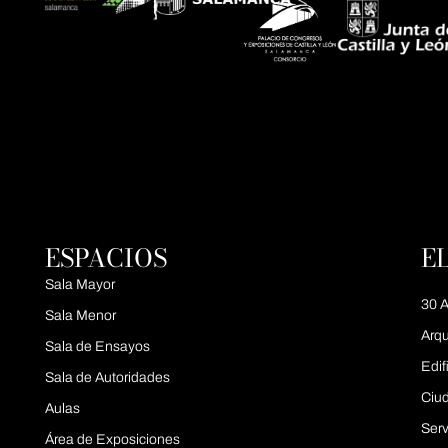
ESPACIOS
E
Sala Mayor
30 A
Sala Menor
Arqu
Sala de Ensayos
Edif
Sala de Autoridades
Ciu
Aulas
Serv
Área de Exposiciones