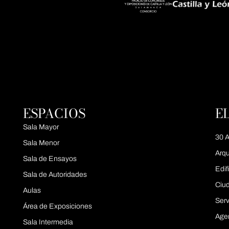
ESPACIOS
E
Sala Mayor
30 A
Sala Menor
Arqu
Sala de Ensayos
Edif
Sala de Autoridades
Ciu
Aulas
Serv
Área de Exposiciones
Age
Sala Intermedia