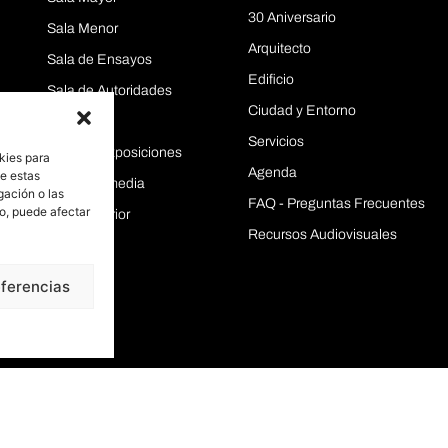
30 Aniversario
Sala Menor
Arquitecto
Sala de Ensayos
Edificio
Sala de Autoridades
Ciudad y Entorno
Aulas
Servicios
Área de Exposiciones
kies para
Agenda
de estas
Sala Intermedia
gación o las
FAQ - Preguntas Frecuentes
to, puede afectar
Sala Superior
Recursos Audiovisuales
eferencias