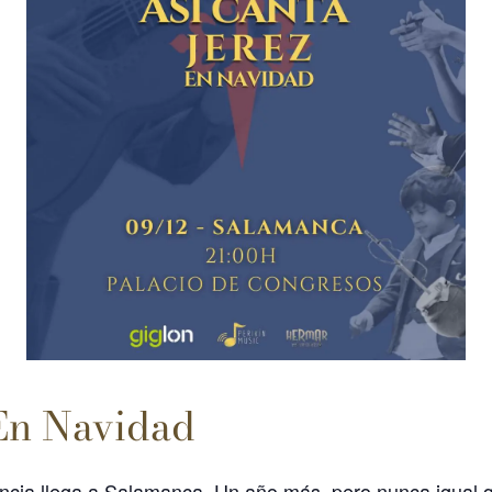
 En Navidad
ncia llega a Salamanca. Un año más, pero nunca igual q