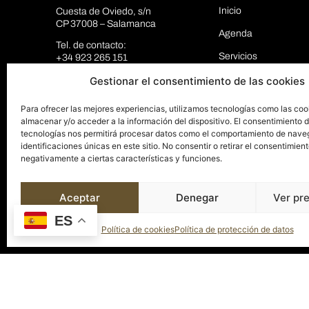
Inicio
Cuesta de Oviedo, s/n
CP 37008 – Salamanca
Agenda
Tel. de contacto:
Servicios
+34 923 265 151
Mail de contacto:
El Palacio
Gestionar el consentimiento de las cookies
info@palaciosalamanca.es
Espacios
Para ofrecer las mejores experiencias, utilizamos tecnologías como las coo
almacenar y/o acceder a la información del dispositivo. El consentimiento 
Blog
tecnologías nos permitirá procesar datos como el comportamiento de nave
identificaciones únicas en este sitio. No consentir o retirar el consentimien
Contacto
negativamente a ciertas características y funciones.
Aceptar
Denegar
Ver pr
ES
Política de cookies
Política de protección de datos