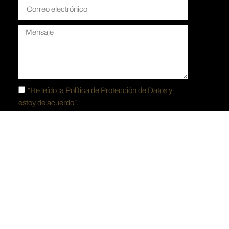
“He leído la
Política de Protección de Datos y
estoy de acuerdo”.
ENVIAR
señado por
Cinco.