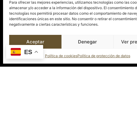
Tel. de contacto:
Para ofrecer las mejores experiencias, utilizamos tecnologías como las coo
Servicios
+34 923 265 151
almacenar y/o acceder a la información del dispositivo. El consentimiento 
tecnologías nos permitirá procesar datos como el comportamiento de nave
Mail de contacto:
El Palacio
identificaciones únicas en este sitio. No consentir o retirar el consentimien
info@palaciosalamanca.es
negativamente a ciertas características y funciones.
Espacios
Blog
Aceptar
Denegar
Ver pr
Contacto
ES
Política de cookies
Política de protección de datos
© 