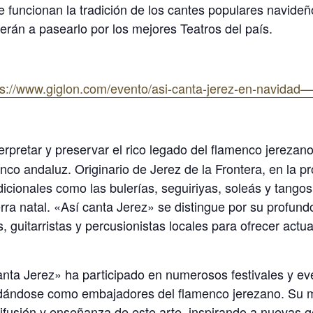
e funcionan la tradición de los cantes populares navideñ
erán a pasearlo por los mejores Teatros del país.
ps://www.giglon.com/evento/asi-canta-jerez-en-navidad
erpretar y preservar el rico legado del flamenco jerezan
enco andaluz. Originario de Jerez de la Frontera, en la p
icionales como las bulerías, seguiriyas, soleás y tangos
tierra natal. «Así canta Jerez» se distingue por su profun
 guitarristas y percusionistas locales para ofrecer actu
 canta Jerez» ha participado en numerosos festivales y 
lidándose como embajadores del flamenco jerezano. Su m
difusión y enseñanza de este arte, inspirando a nuevas g