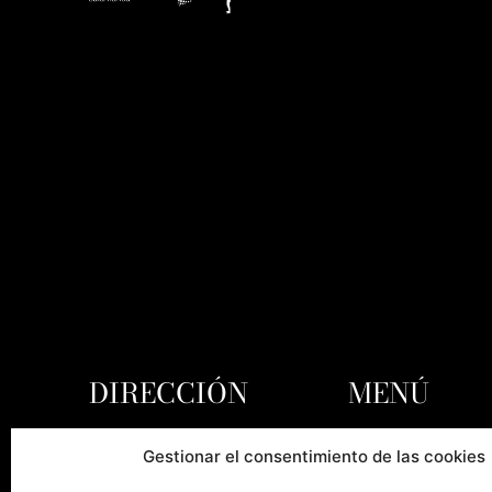
DIRECCIÓN
MENÚ
Inicio
Cuesta de Oviedo, s/n
Gestionar el consentimiento de las cookies
CP 37008 – Salamanca
Agenda