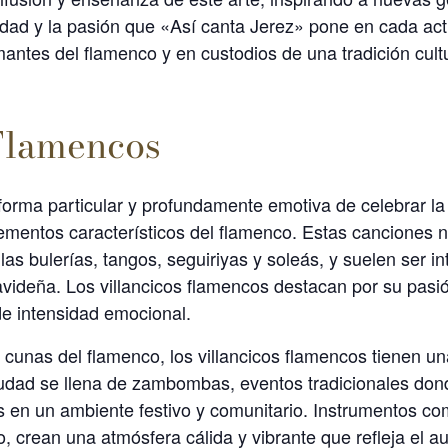
dad y la pasión que «Así canta Jerez» pone en cada act
antes del flamenco y en custodios de una tradición cultu
 Flamencos
forma particular y profundamente emotiva de celebrar l
 elementos característicos del flamenco. Estas canciones 
as bulerías, tangos, seguiriyas y soleás, y suelen ser in
ideña. Los villancicos flamencos destacan por su pasión
de intensidad emocional.
s cunas del flamenco, los villancicos flamencos tienen u
ciudad se llena de zambombas, eventos tradicionales don
cos en un ambiente festivo y comunitario. Instrumentos 
o, crean una atmósfera cálida y vibrante que refleja el au