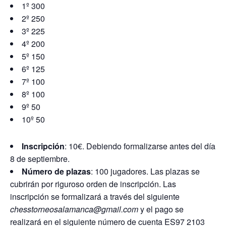
1º 300
2º 250
3º 225
4º 200
5º 150
6º 125
7º 100
8º 100
9º 50
10º 50
Inscripción
: 10€. Debiendo formalizarse antes del día
8 de septiembre.
Número de plazas
: 100 jugadores. Las plazas se
cubrirán por riguroso orden de inscripción. Las
inscripción se formalizará a través del siguiente
chesstorneosalamanca@gmail.com
y el pago se
realizará en el siguiente número de cuenta ES97 2103