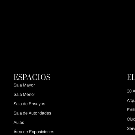
ESPACIOS
E
Sala Mayor
30 A
Sala Menor
Arqu
Sala de Ensayos
Edif
Sala de Autoridades
Ciu
Aulas
Serv
Área de Exposiciones