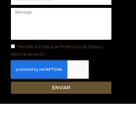
“He leído la
Política de Protección de Datos y
estoy de acuerdo”.
ENVIAR
señado por
Cinco.