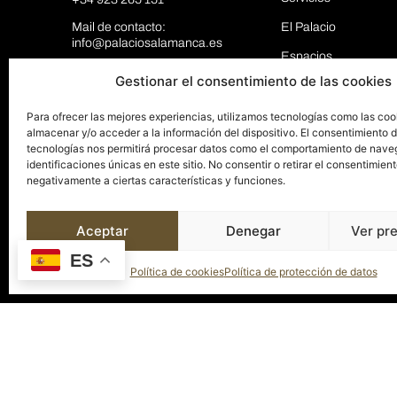
Mail de contacto:
El Palacio
info@palaciosalamanca.es
Espacios
Gestionar el consentimiento de las cookies
Blog
Contacto
Para ofrecer las mejores experiencias, utilizamos tecnologías como las coo
almacenar y/o acceder a la información del dispositivo. El consentimiento 
tecnologías nos permitirá procesar datos como el comportamiento de nave
identificaciones únicas en este sitio. No consentir o retirar el consentimien
negativamente a ciertas características y funciones.
Aceptar
Denegar
Ver pr
ES
Política de cookies
Política de protección de datos
© 