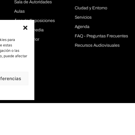
Sala de Autoridades
Ciudad y Entorno
Aulas
Servicios
Área de Exposiciones
Agenda
Sala Intermedia
FAQ - Preguntas Frecuentes
Sala Superior
kies para
de estas
Recursos Audiovisuales
gación o las
to, puede afectar
eferencias
Aviso legal
·
Política de privacidad
· Política de Cookies ·
FAQ
2026 Palacio de Congresos de Salamanca · Todos los derechos reservados · Di