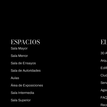
ESPACIOS
E
Sala Mayor
30 A
Sala Menor
Arqu
Sala de Ensayos
Edif
Sala de Autoridades
Ciu
Aulas
Serv
Área de Exposiciones
Age
Sala Intermedia
FAQ
Sala Superior
Rec